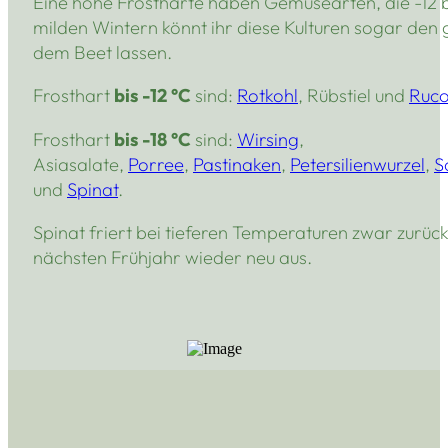
Eine hohe Frosthärte haben Gemüsearten, die -12 bi
milden Wintern könnt ihr diese Kulturen sogar den
dem Beet lassen.
Frosthart
bis -12 °C
sind:
Rotkohl
, Rübstiel und
Ruco
Frosthart
bis -18 °C
sind:
Wirsing
,
Asiasalate,
Porree
,
Pastinaken
,
Petersilienwurzel
,
S
und
Spinat
.
Spinat friert bei tieferen Temperaturen zwar zurück
nächsten Frühjahr wieder neu aus.