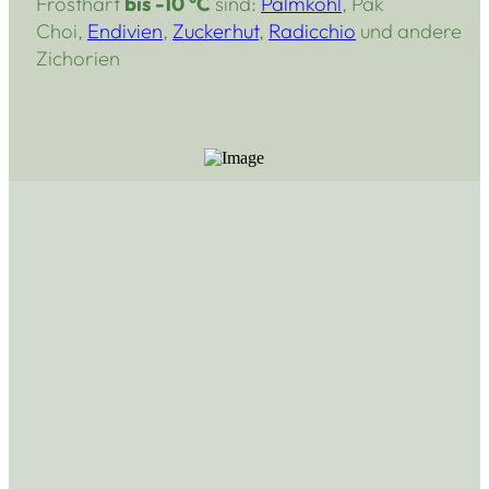
Frosthart
bis
-10 °C
sind:
Palmkohl
, Pak
Choi,
Endivien
,
Zuckerhut
,
Radicchio
und andere
Zichorien