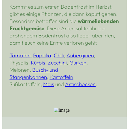
Kommt es zum ersten Bodenfrost im Herbst,
gibt es einige Pflanzen, die dann kaputt gehen.
Besonders betroffen sind die
wärmeliebenden
Fruchtgemüse
. Diese Arten solltet ihr bei
drohendem Bodenfrost also lieber abernten,
damit euch keine Ernte verloren geht:
Tomaten
,
Paprika
,
Chili
,
Auberginen
,
Physalis,
Kürbis
,
Zucchini
,
Gurken
,
Melonen,
Busch- und
Stangenbohnen
,
Kartoffeln
,
Süßkartoffeln,
Mais
und
Artischocken
.