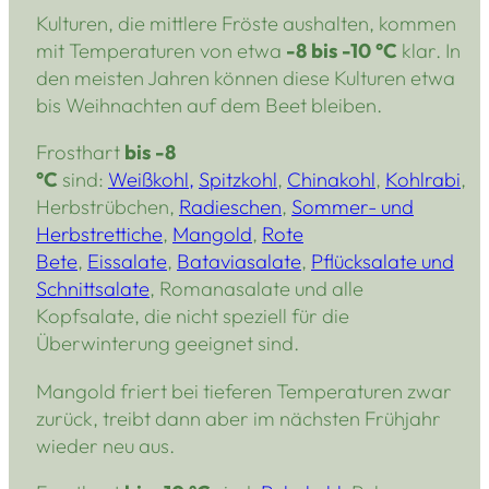
Kulturen, die mittlere Fröste aushalten, kommen
mit Temperaturen von etwa
-8 bis -10 °C
klar. In
den meisten Jahren können diese Kulturen etwa
bis Weihnachten auf dem Beet bleiben.
Frosthart
bis -8
°C
sind:
Weißkohl,
Spitzkohl
,
Chinakohl
,
Kohlrabi
,
Herbstrübchen,
Radieschen
,
Sommer- und
Herbstrettiche
,
Mangold
,
Rote
Bete
,
Eissalate
,
Bataviasalate
,
Pflücksalate und
Schnittsalate
, Romanasalate und alle
Kopfsalate, die nicht speziell für die
Überwinterung geeignet sind.
Mangold friert bei tieferen Temperaturen zwar
zurück, treibt dann aber im nächsten Frühjahr
wieder neu aus.