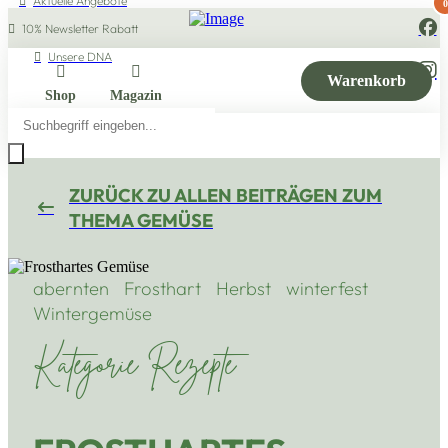
Aktuelle Angebote
0
10% Newsletter Rabatt
Unsere DNA
Warenkorb
Shop
Magazin
Products
search
ZURÜCK ZU ALLEN BEITRÄGEN ZUM
THEMA GEMÜSE
abernten
Frosthart
Herbst
winterfest
Wintergemüse
Kategorie Rezepte