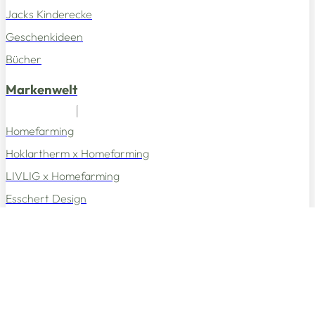
Jacks Kinderecke
Geschenkideen
Bücher
Markenwelt
Homefarming
Hoklartherm x Homefarming
LIVLIG x Homefarming
Esschert Design
stoov
Kleine Farm
Obst & Gemüse