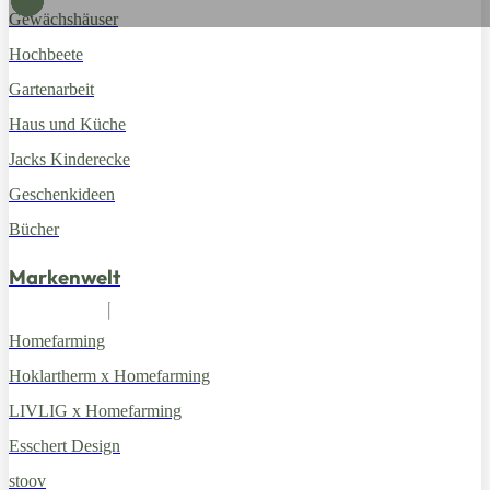
Wunsch hinzufügen
Wunsch hinzufügen
Wunsch hinzufügen
Wunsch hinzufügen
Wunsch hinzufügen
Gewächshäuser
Hochbeete
Gartenarbeit
Haus und Küche
Jacks Kinderecke
Geschenkideen
Bücher
Markenwelt
Homefarming
Hoklartherm x Homefarming
LIVLIG x Homefarming
Esschert Design
stoov