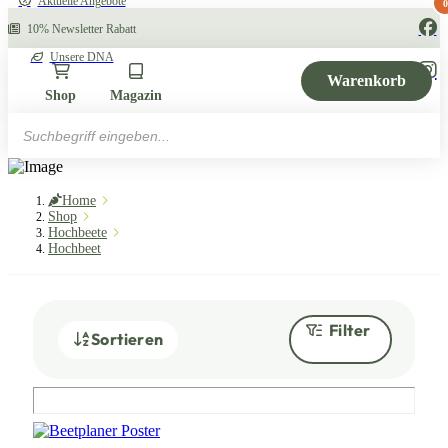
Aktuelle Angebote
0
10% Newsletter Rabatt
Unsere DNA
Warenkorb
Shop
Magazin
Products
search
Home
Shop
Hochbeete
Hochbeet
Filter
Sortieren