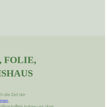
 FOLIE,
HSHAUS
 die Zeit der
inen
,
üßkartoffeln haben uns über