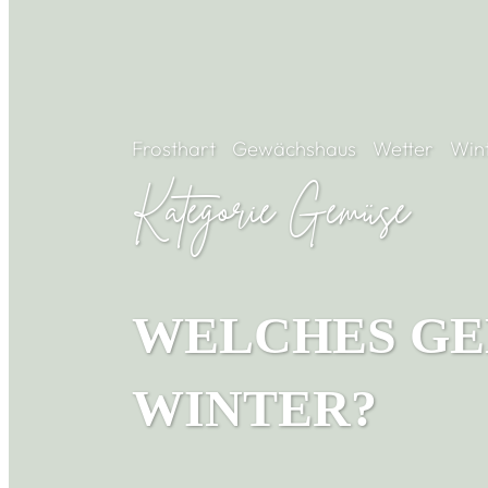
Frosthart
Gewächshaus
Wetter
Win
Kategorie Gemüse
WELCHES GE
WINTER?