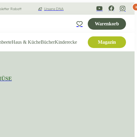
0
letter Rabatt
Unsere DNA
Warenkorb
hbeete
Haus & Küche
Bücher
Kinderecke
Magazin
MÜSE