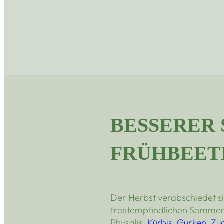
BESSERER 
FRÜHBEET
Der Herbst verabschiedet s
frostempfindlichen Sommer
Physalis,
Kürbis
,
Gurken
,
Zuc