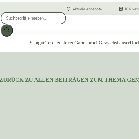
Aktuelle Angebote
10% News
Products
search
Saatgut
Geschenkideen
Gartenarbeit
Gewächshäuser
Hoc
ZURÜCK ZU ALLEN BEITRÄGEN ZUM THEMA GE