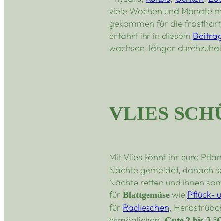
viele Wochen und Monate mit 
gekommen für die frosthart
erfahrt ihr in diesem
Beitra
wachsen, länger durchzuhalt
VLIES SCH
Mit Vlies könnt ihr eure Pfl
Nächte gemeldet, danach sol
Nächte retten und ihnen so
für
wie
Pflück- 
Blattgemüse
für
Radieschen
, Herbstrübc
ermöglichen.
Gute 2 bis 3 °