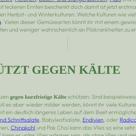
leckeren Ernten beschenkt doch damit ist jetzt erstmal Sc
en Herbst- und Winterkulturen. Welche Kulturen wie vie
g
. Vielen dieser Gemüsearten könnt ihr mit einem gewis
en und weniger wahrscheinlich an Pilzkrankheiten zu e
ÜTZT GEGEN KÄLTE
anzen
schützen. Sind beispielsweis
gegen kurzfristige Kälte
l es aber wieder milder werden, könnt ihr viele Kulture
mit ein deutlich längeres Leben auf dem Beet ermöglich
und Schnittsalate
, Babyleafsalate,
Endivien
, oder
Radicc
hen,
Chinakohl
und Pak Choi kann das Vlies so eine sehr 
kann es unter Vlies wärmer sein, als ohne Vlies und ge
C