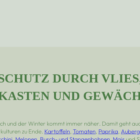
SCHUTZ DURCH VLIES,
KASTEN UND GEWÄC
ich und der Winter kommt immer näher. Damit geht auch
kulturen zu Ende.
Kartoffeln
,
Tomaten
,
Paprika
,
Auberg
chini
,
Melonen
,
Busch- und Stangenbohnen
,
Mais
und S