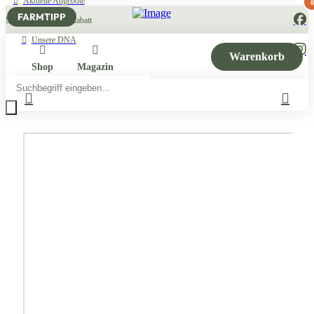
Aktuelle Angebote
0
FARMTIPP
10% Newsletter Rabatt
Unsere DNA
Warenkorb
Shop
Magazin
Products
search