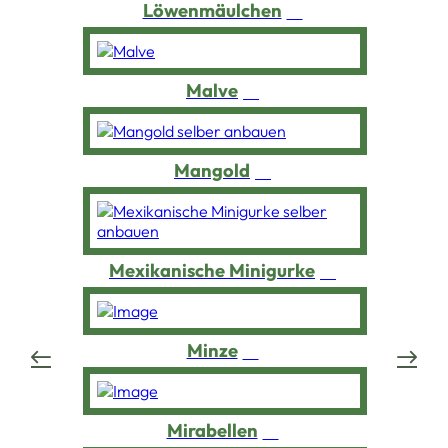
Löwenmäulchen
Malve
Mangold
Mexikanische Minigurke
Minze
Mirabellen