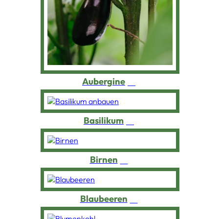
Aubergine
Basilikum
Birnen
Blaubeeren