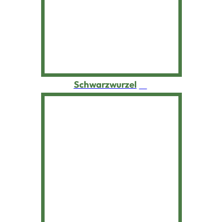
Spargel
Speiserüben
Spinat