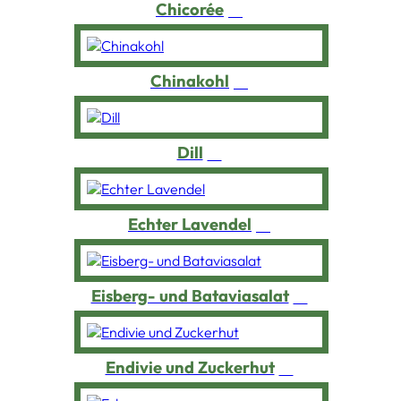
Chicorée
Chinakohl
Dill
Echter Lavendel
Eisberg- und Bataviasalat
Endivie und Zuckerhut