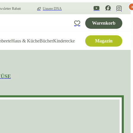
0
sletter Rabatt
Unsere DNA
Warenkorb
hbeete
Haus & Küche
Bücher
Kinderecke
Magazin
MÜSE