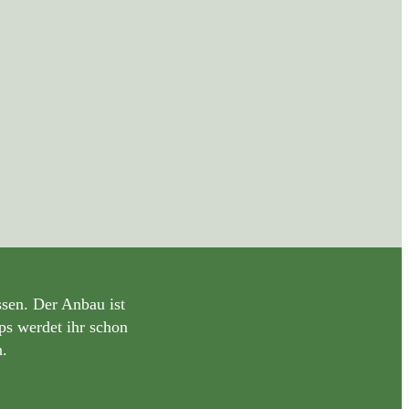
sen. Der Anbau ist
pps werdet ihr schon
.