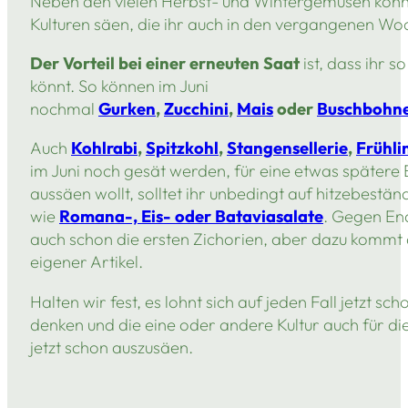
Neben den vielen Herbst- und Wintergemüsen könnt 
Kulturen säen, die ihr auch in den vergangenen Wo
Der Vorteil bei einer erneuten Saat
ist, dass ihr s
könnt. So können im Juni
nochmal
Gurken
,
Zucchini
,
Mais
oder
Buschbohn
Auch
Kohlrabi
,
Spitzkohl
,
Stangensellerie
,
Frühli
im Juni noch gesät werden, für eine etwas spätere E
aussäen wollt, solltet ihr unbedingt auf hitzebestä
wie
Romana-, Eis- oder Bataviasalate
. Gegen En
auch schon die ersten Zichorien, aber dazu kommt
eigener Artikel.
Halten wir fest, es lohnt sich auf jeden Fall jetzt s
denken und die eine oder andere Kultur auch für die
jetzt schon auszusäen.