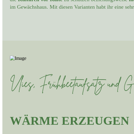
im Gewächshaus. Mit diesen Varianten habt ihr eine seh
Vlies, Frühbeetaufsatz und 
WÄRME ERZEUGEN