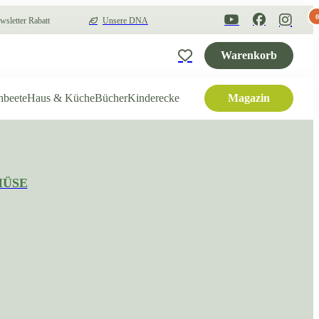
0
sletter Rabatt
Unsere DNA
Warenkorb
hbeete
Haus & Küche
Bücher
Kinderecke
Magazin
MÜSE