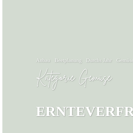
Anbau
Beetplanung
Durchs Jahr
Gemüse
Kategorie Gemüse
ERNTEVERF