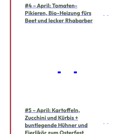
#4 – April: Tomaten-
Pikieren, Bio-Heizung fürs
Beet und lecker Rhabarber
#5 – April: Kartoffeln,
Zucchini und Kürbis +
buntlegende Hühner und
Eierlikör zum Osterfest