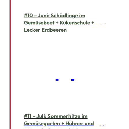
#10 – Juni: Schädlinge im
Gemüsebeet + Kükenschule +
Lecker Erdbeeren
#11 – Juli: Sommerhitze im
Gemüsegarten + Hühner und