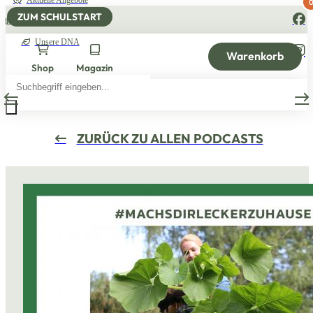
Aktuelle Angebote
ZUM SCHULSTART
10% Newsletter Rabatt
Unsere DNA
Warenkorb
Shop
Magazin
Products
search
ZURÜCK ZU ALLEN PODCASTS