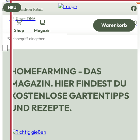
Aktuelle Angebote
NEU
10% Newsletter Rabatt
Unsere DNA
Warenkorb
Shop
Magazin
Products
search
HOMEFARMING - DAS
MAGAZIN. HIER FINDEST DU
KOSTENLOSE GARTENTIPPS
UND REZEPTE.