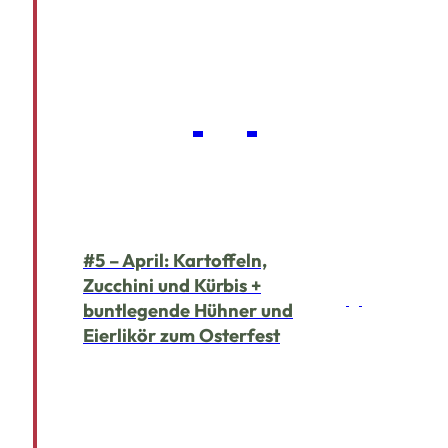
#5 – April: Kartoffeln,
Zucchini und Kürbis +
buntlegende Hühner und
Eierlikör zum Osterfest