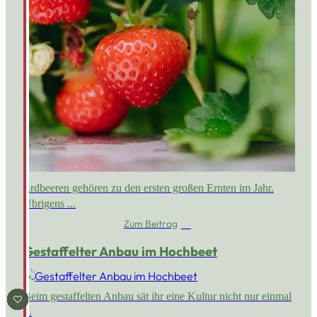
Erdbeeren gehören zu den ersten großen Ernten im Jahr.
Übrigens ...
Zum Beitrag
Gestaffelter Anbau im Hochbeet
Beim gestaffelten Anbau sät ihr eine Kultur nicht nur einmal
WUNSCH HINZUFÜGEN
WUNSCH HINZUFÜGEN
WUNSCH HINZUFÜGEN
WUNSCH HINZUFÜGEN
WUNSCH HINZUFÜGEN
WUNSCH HINZUFÜGEN
WUNSCH HINZUFÜGEN
...