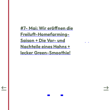
#7- Mai: Wir eröffnen die
Freiluft-Homefarming-
Saison + Die Vor- und
Nachteile eines Hahns +
lecker Green-Smoothie!