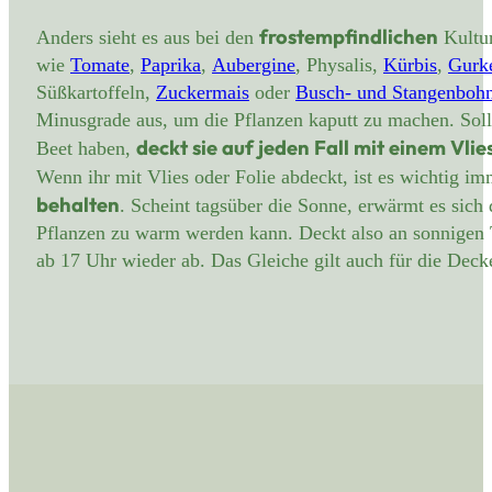
frostempfindlichen
Anders sieht es aus bei den
Kultu
wie
Tomate
,
Paprika
,
Aubergine
, Physalis,
Kürbis
,
Gurk
Süßkartoffeln,
Zuckermais
oder
Busch- und Stangenboh
Minusgrade aus, um die Pflanzen kaputt zu machen. Sollt
deckt sie auf jeden Fall mit einem Vlie
Beet haben,
Wenn ihr mit Vlies oder Folie abdeckt, ist es wichtig im
behalten
. Scheint tagsüber die Sonne, erwärmt es sich 
Pflanzen zu warm werden kann. Deckt also an sonnigen T
ab 17 Uhr wieder ab. Das Gleiche gilt auch für die Deck