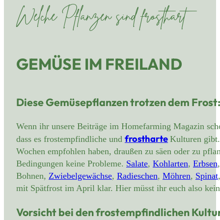
Welche Pflanzen sind frosthart
GEMÜSE IM FREILAND
Diese Gemüsepflanzen trotzen dem Frost
Wenn ihr unsere Beiträge im Homefarming Magazin schon 
frostharte
dass es frostempfindliche und
Kulturen gibt
Wochen empfohlen haben, draußen zu säen oder zu pflan
Bedingungen keine Probleme.
Salate
,
Kohlarten
,
Erbsen
Bohnen,
Zwiebelgewächse
,
Radieschen
,
Möhren
,
Spinat
mit Spätfrost im April klar. Hier müsst ihr euch also ke
Vorsicht bei den frostempfindlichen Kultu