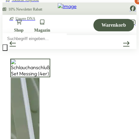
Aktuelle Angebote
0
10% Newsletter Rabatt
Unsere DNA
Warenkorb
Shop
Magazin
Products
search