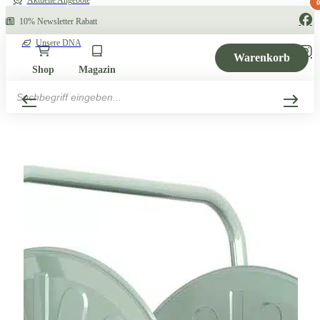
Aktuelle Angebote
0
10% Newsletter Rabatt
Unsere DNA
Warenkorb
Shop
Magazin
Products
search