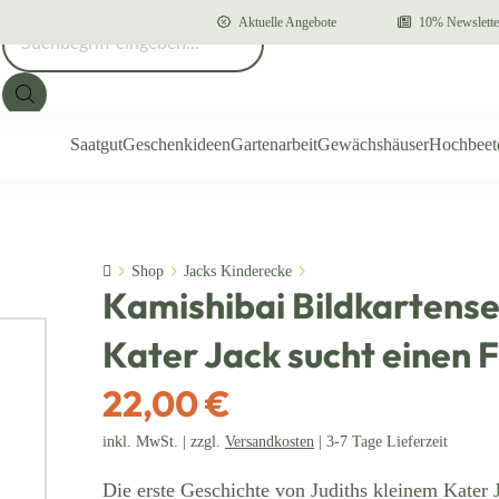
Aktuelle Angebote
10% Newslette
Products search
Saatgut
Geschenkideen
Gartenarbeit
Gewächshäuser
Hochbeet
Home
Shop
Jacks Kinderecke
Kamishibai Bildkartense
Kater Jack sucht einen 
22,00 €
inkl. MwSt. | zzgl.
Versandkosten
| 3-7 Tage Lieferzeit
Die erste Geschichte von Judiths kleinem Kater 