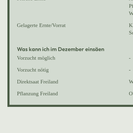
P
W
Gelagerte Ernte/Vorrat
K
S
Was kann ich im Dezember einsäen
Vorzucht möglich
-
Vorzucht nötig
-
Direktsaat Freiland
W
Pflanzung Freiland
O