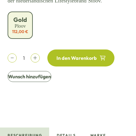
der niederländischen Lifestylebrand Stoov.
Gold
Ploov
112,00 €
In den Warenkorb
Wunsch hinzufügen
BESCHREIBUNG
DETAILS
MARKE