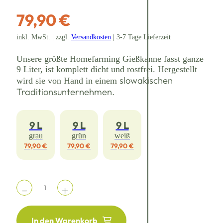
79,90 €
inkl. MwSt. | zzgl.
Versandkosten
| 3-7 Tage Lieferzeit
Unsere größte Homefarming Gießkanne fasst ganze
9 Liter, ist komplett dicht und rostfrei. Hergestellt
slowakischen
wird sie von Hand in einem
Traditionsunternehmen.
9 L
9 L
9 L
grau
grün
weiß
79,90 €
79,90 €
79,90 €
In den Warenkorb