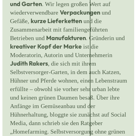
und Garten
. Wir legen großen Wert auf
Verpackungen
wiederverwendbare
und
kurze Lieferketten
Gefäße,
und die
Zusammenarbeit mit familiengeführten
Manufakturen
Betrieben und
. Gründerin und
kreativer Kopf der Marke
ist die
Moderatorin, Autorin und Unternehmerin
Judith Rakers
, die sich mit ihrem
Selbstversorger-Garten, in dem auch Katzen,
Hühner und Pferde wohnen, einen Lebenstraum
erfüllte – obwohl sie vorher sehr urban lebte
und keinen grünen Daumen besaß. Über ihre
Anfänge im Gemüseanbau und der
Hühnerhaltung, bloggte sie zunächst auf Social
Media, dann schrieb sie den Ratgeber
„Homefarming. Selbstversorgung ohne grünen