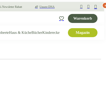
0
 Newsletter Rabatt
Unsere DNA
Warenkorb
hbeete
Haus & Küche
Bücher
Kinderecke
Magazin