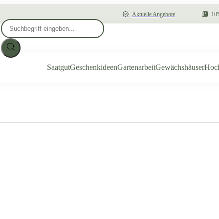
Aktuelle Angebote
10%
Products
search
Saatgut
Geschenkideen
Gartenarbeit
Gewächshäuser
Hoc