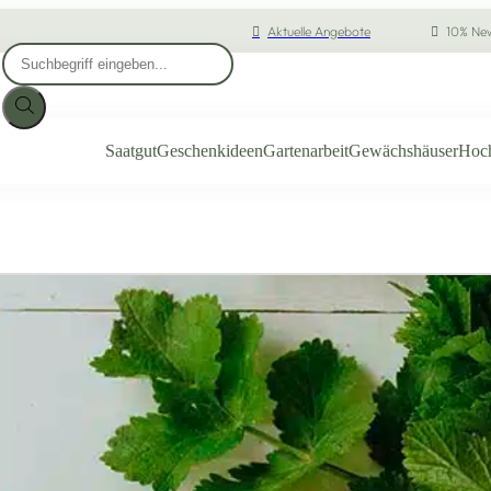
Aktuelle Angebote
10% New
Products
search
Saatgut
Geschenkideen
Gartenarbeit
Gewächshäuser
Hoc