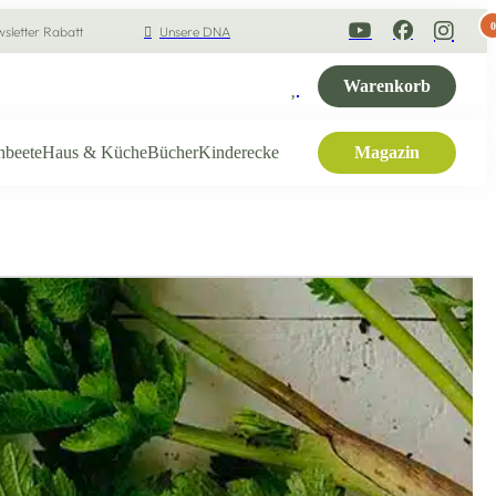
0
sletter Rabatt
Unsere DNA
Warenkorb
hbeete
Haus & Küche
Bücher
Kinderecke
Magazin