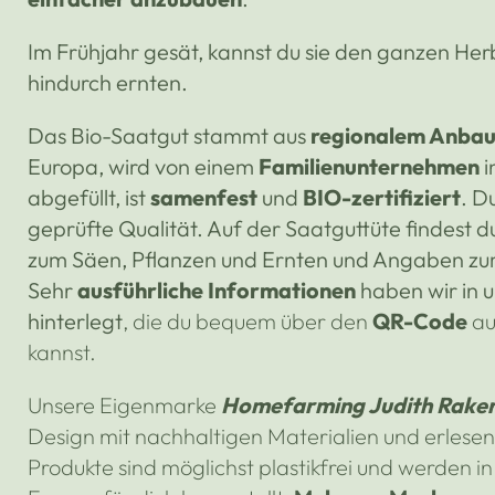
Im Frühjahr gesät, kannst du sie den ganzen Her
hindurch ernten.
Das Bio-Saatgut stammt aus
regionalem Anba
Europa, wird von einem
Familienunternehmen
i
abgefüllt, ist
samenfest
und
BIO-zertifiziert
. D
geprüfte Qualität.
Auf der Saatguttüte findest d
zum Säen, Pflanzen und Ernten und Angaben zum
Sehr
ausführliche Informationen
haben wir in 
hinterlegt
, die du bequem über den
QR-Code
au
kannst.
Unsere Eigenmarke
Homefarming Judith Raker
Design mit nachhaltigen Materialien und erlesen
Produkte sind möglichst plastikfrei und werden 