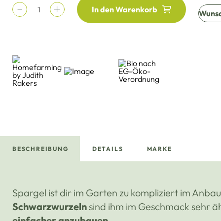
In den Warenkorb
Wunsc
BESCHREIBUNG
DETAILS
MARKE
Spargel ist dir im Garten zu kompliziert im Anba
Schwarzwurzeln
sind ihm im Geschmack sehr ähn
einfacher anzubauen
.