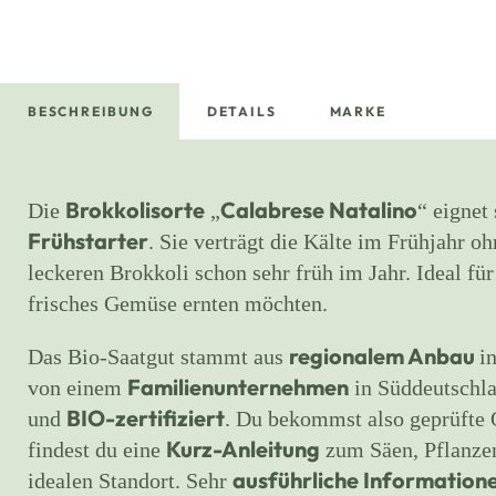
BESCHREIBUNG
DETAILS
MARKE
Brokkolisorte
Calabrese Natalino
Die
„
“ eignet
Frühstarter
. Sie verträgt die Kälte im Frühjahr o
leckeren Brokkoli schon sehr früh im Jahr. Ideal für
frisches Gemüse ernten möchten.
regionalem Anbau
Das Bio-Saatgut stammt aus
i
Familienunternehmen
von einem
in Süddeutschla
BIO-zertifiziert
und
. Du bekommst also geprüfte 
Kurz-Anleitung
findest du eine
zum Säen, Pflanze
ausführliche Information
idealen Standort. Sehr