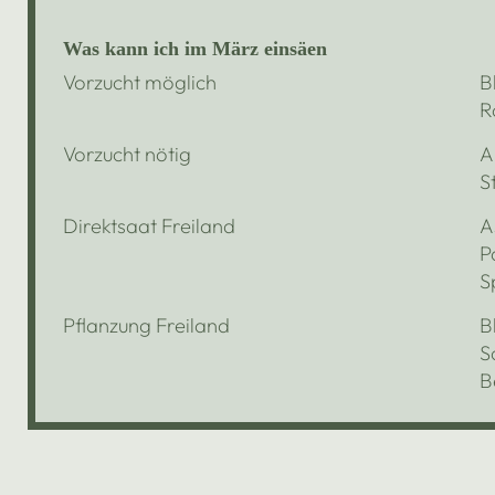
Was kann ich im März einsäen
Vorzucht möglich
B
R
Vorzucht nötig
A
S
Direktsaat Freiland
A
P
S
Pflanzung Freiland
B
S
B