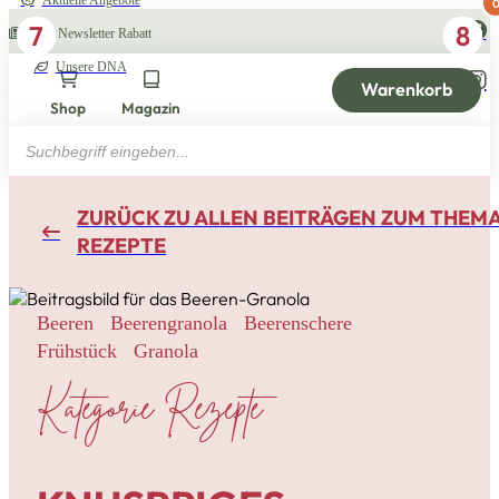
Aktuelle Angebote
3
5
7
1
4
6
2
8
10% Newsletter Rabatt
Unsere DNA
Warenkorb
Shop
Magazin
Products
search
ZURÜCK ZU ALLEN BEITRÄGEN ZUM THEM
REZEPTE
Beeren
Beerengranola
Beerenschere
Frühstück
Granola
Kategorie Rezepte