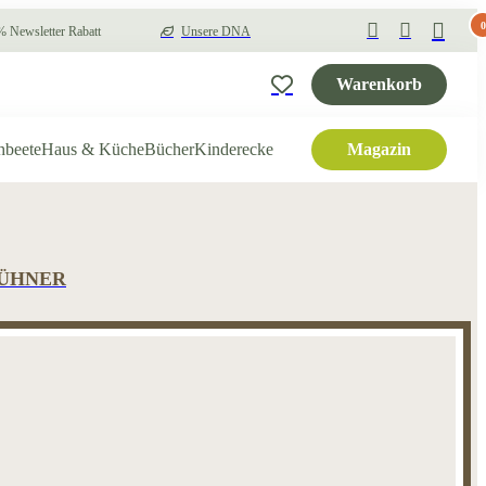
0
 Newsletter Rabatt
Unsere DNA
Warenkorb
hbeete
Haus & Küche
Bücher
Kinderecke
Magazin
HÜHNER