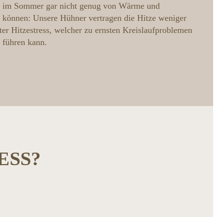
s im Sommer gar nicht genug von Wärme und
önnen: Unsere Hühner vertragen die Hitze weniger
nter Hitzestress, welcher zu ernsten Kreislaufproblemen
 führen kann.
ESS?