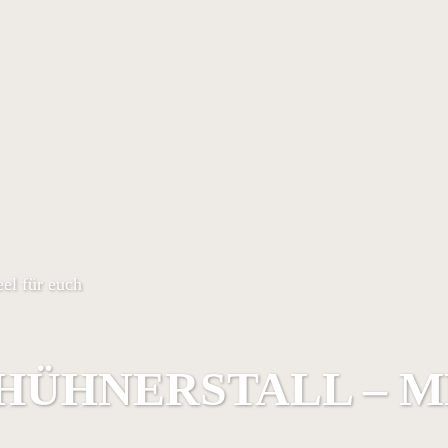
eel für euch
ÜHNERSTALL – ME