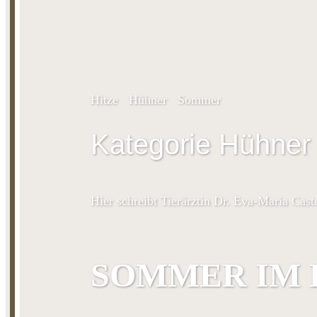
Hitze
Hühner
Sommer
Kategorie Hühner
Hier schreibt Tierärztin Dr. Eva-Maria Cast
SOMMER IM H