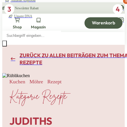
Aktuelle Angebote
3
1
4
2
10% Newsletter Rabatt
Unsere DNA
Warenkorb
Shop
Magazin
Products
search
ZURÜCK ZU ALLEN BEITRÄGEN ZUM THEM
REZEPTE
Kuchen
Möhre
Rezept
Kategorie Rezepte
JUDITHS