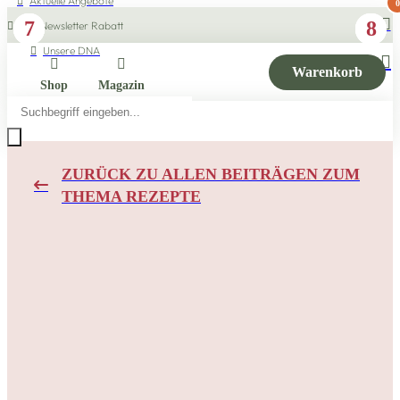
Aktuelle Angebote
0
1
3
5
7
2
4
6
8
10% Newsletter Rabatt
Unsere DNA
Warenkorb
Shop
Magazin
Products
search
ZURÜCK ZU ALLEN BEITRÄGEN ZUM
THEMA REZEPTE