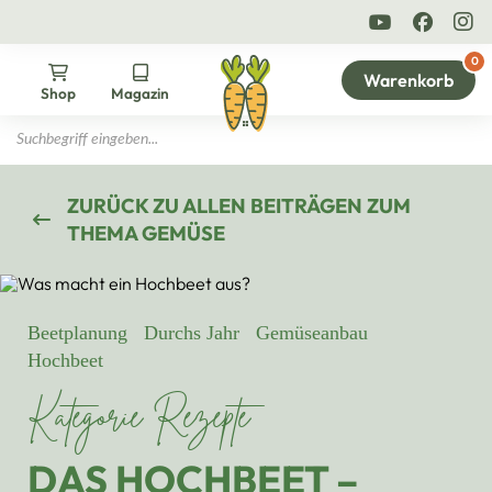
Aktuelle Angebote
10% Newsletter Rabatt
0
Warenkorb
Shop
Magazin
Products search
ZURÜCK ZU ALLEN BEITRÄGEN ZUM
THEMA GEMÜSE
Beetplanung
Durchs Jahr
Gemüseanbau
Hochbeet
Kategorie Rezepte
DAS HOCHBEET –