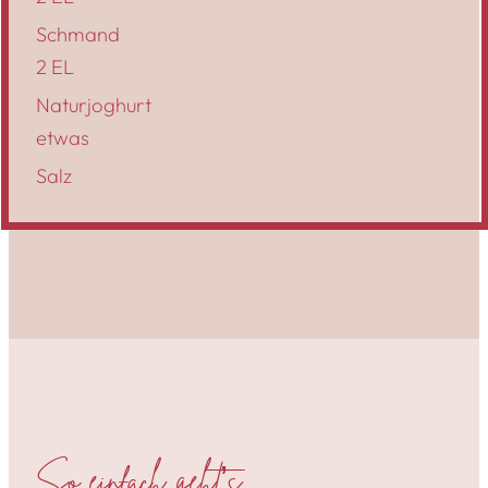
Schmand
2 EL
Naturjoghurt
etwas
Salz
So einfach geht’s