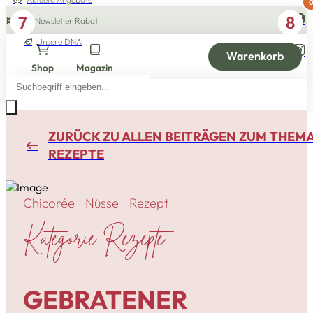
3
5
7
1
4
6
2
8
10% Newsletter Rabatt
Unsere DNA
Warenkorb
Shop
Magazin
Products
search
ZURÜCK ZU ALLEN BEITRÄGEN ZUM THEM
REZEPTE
Chicorée
Nüsse
Rezept
Kategorie Rezepte
GEBRATENER