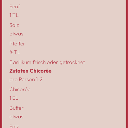
Senf
1 TL
Salz
etwas
Pfeffer
½ TL
Basilikum frisch oder getrocknet
Zutaten Chicorée
pro Person 1-2
Chicorée
1 EL
Butter
etwas
Salz