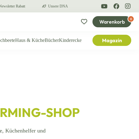
ewsletter Rabatt
Unsere DNA
0
Warenkorb
Magazin
chbeete
Haus & Küche
Bücher
Kinderecke
ARMING-SHOP
e, Küchenhelfer und