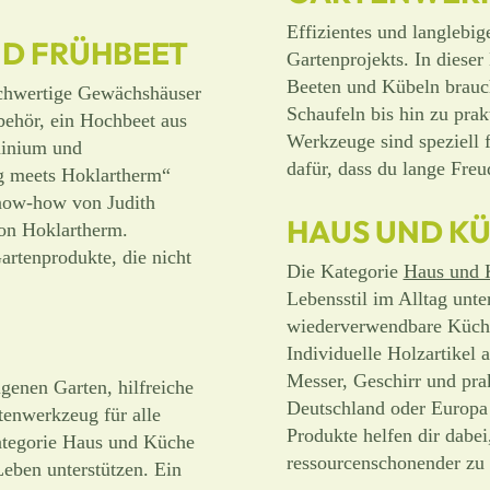
Effizientes und langlebi
D FRÜHBEET
Gartenprojekts. In dieser 
Beeten und Kübeln brauc
chwertige Gewächshäuser
Schaufeln bis hin zu pra
behör, ein Hochbeet aus
Werkzeuge sind speziell 
minium und
dafür, dass du lange Freu
ng meets Hoklartherm“
now-how von Judith
HAUS UND K
on Hoklartherm.
artenprodukte, die nicht
Die Kategorie
Haus und 
Lebensstil im Alltag unte
wiederverwendbare Küchen
Individuelle Holzartikel
Messer, Geschirr und prak
genen Garten, hilfreiche
Deutschland oder Europa
tenwerkzeug für alle
Produkte helfen dir dabe
Kategorie Haus und Küche
ressourcenschonender zu 
Leben unterstützen. Ein