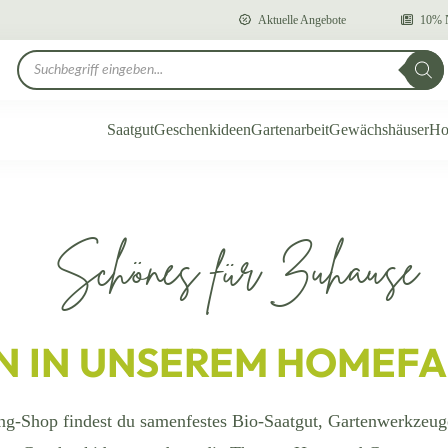
Aktuelle Angebote
10% N
Products search
Saatgut
Geschenkideen
Gartenarbeit
Gewächshäuser
Ho
Schönes für Zuhause
 IN UNSEREM HOMEF
g-Shop findest du samenfestes Bio-Saatgut, Gartenwerkzeug