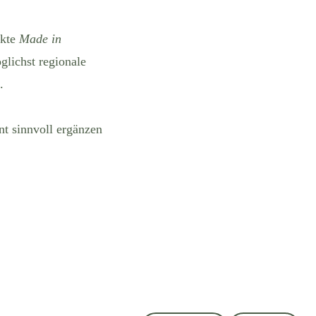
ukte
Made in
öglichst regionale
n.
t sinnvoll ergänzen