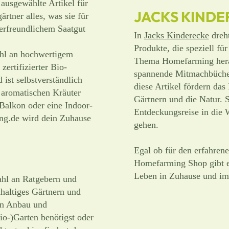
 ausgewählte Artikel für
JACKS KINDE
tner alles, was sie für
erfreundlichem Saatgut
In
Jacks Kinderecke
dreh
Produkte, die speziell fü
ahl an hochwertigem
Thema Homefarming heran
zertifizierter Bio-
spannende Mitmachbücher 
ist selbstverständlich
diese Artikel fördern das
 aromatischen Kräuter
Gärtnern und die Natur. 
 Balkon oder eine Indoor-
Entdeckungsreise in die
ng.de wird dein Zuhause
gehen.
Egal ob für den erfahren
Homefarming Shop gibt e
Leben in Zuhause und im
ahl an Ratgebern und
haltiges Gärtnern und
en Anbau und
io-)Garten benötigst oder