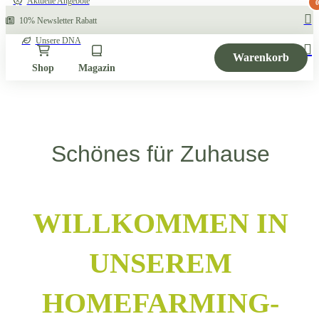
Aktuelle Angebote
0
10% Newsletter Rabatt
Unsere DNA
Warenkorb
Shop
Magazin
Schönes für Zuhause
WILLKOMMEN IN
UNSEREM
HOMEFARMING-