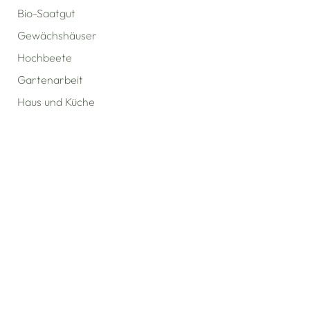
Bio-Saatgut
Gewächshäuser
Hochbeete
Gartenarbeit
Haus und Küche
Jacks Kinderecke
Geschenkideen
Bücher
Markenwelt
Homefarming
Hoklartherm x Homefarming
LIVLIG x Homefarming
Esschert Design