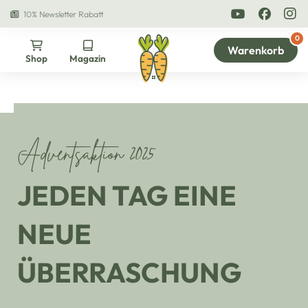
10% Newsletter Rabatt
Unsere DNA
0
Warenkorb
Products search
Shop
Magazin
Adventsaktion 2025
JEDEN TAG EINE
NEUE
ÜBERRASCHUNG